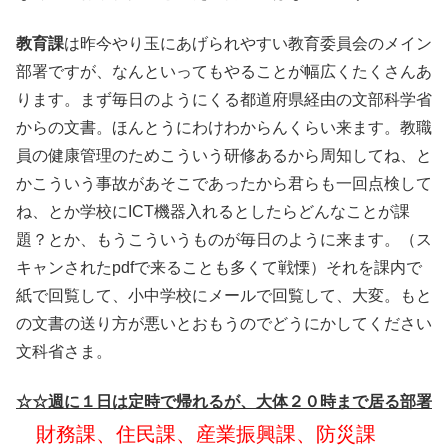
教育課
は昨今やり玉にあげられやすい教育委員会のメイン
部署ですが、なんといってもやることが幅広くたくさんあ
ります。まず毎日のようにくる都道府県経由の文部科学省
からの文書。ほんとうにわけわからんくらい来ます。教職
員の健康管理のためこういう研修あるから周知してね、と
かこういう事故があそこであったから君らも一回点検して
ね、とか学校にICT機器入れるとしたらどんなことが課
題？とか、もうこういうものが毎日のように来ます。（ス
キャンされたpdfで来ることも多くて戦慄）それを課内で
紙で回覧して、小中学校にメールで回覧して、大変。もと
の文書の送り方が悪いとおもうのでどうにかしてください
文科省さま。
☆☆週に１日は定時で帰れるが、大体２０時まで居る部署
財務課、住民課、産業振興課、防災課