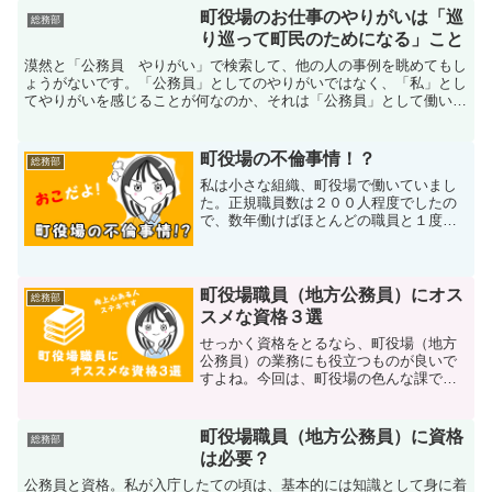
町役場ではどんな過ごし方が主流なのか
町役場のお仕事のやりがいは「巡
総務部
お伝えしたいと思います。...
り巡って町民のためになる」こと
漠然と「公務員 やりがい」で検索して、他の人の事例を眺めてもし
ょうがないです。「公務員」としてのやりがいではなく、「私」とし
てやりがいを感じることが何なのか、それは「公務員」として働いた
ときに感じうることなのかどうか、そんな視点で考えるのがいいのか
もしれませんね。
町役場の不倫事情！？
総務部
私は小さな組織、町役場で働いていまし
た。正規職員数は２００人程度でしたの
で、数年働けばほとんどの職員と１度は
会えましたので、知らない人っていうの
はいません。そんな町役場ですので、黒
いというかピンク色の噂はすぐに聞こえ
てきてしまいます。
町役場職員（地方公務員）にオス
総務部
スメな資格３選
せっかく資格をとるなら、町役場（地方
公務員）の業務にも役立つものが良いで
すよね。今回は、町役場の色んな課で役
立つ資格を３つご紹介したいと思いま
す。
町役場職員（地方公務員）に資格
総務部
は必要？
公務員と資格。私が入庁したての頃は、基本的には知識として身に着