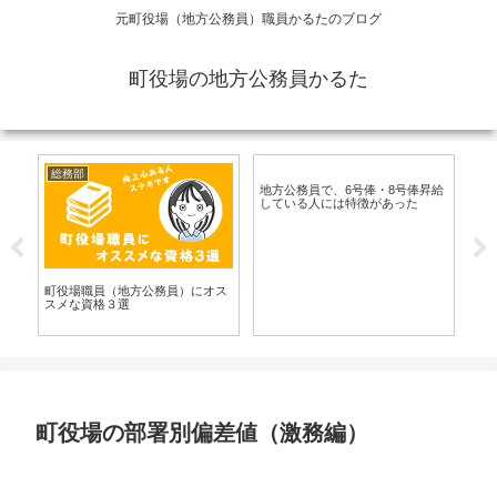
元町役場（地方公務員）職員かるたのブログ
町役場の地方公務員かるた
総務部
給与部
総
地方公務員で、6号俸・8号俸昇給
町
している人には特徴があった
り
）
町役場職員（地方公務員）にオス
スメな資格３選
町役場の部署別偏差値（激務編）