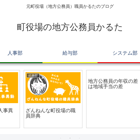
元町役場（地方公務員）職員かるたのブログ
町役場の地方公務員かるた
人事部
給与部
システム部
総務部
給与部
町役場の新人研修事情
基本給が上がるスピー
ドは給料表から算出せ
よ！