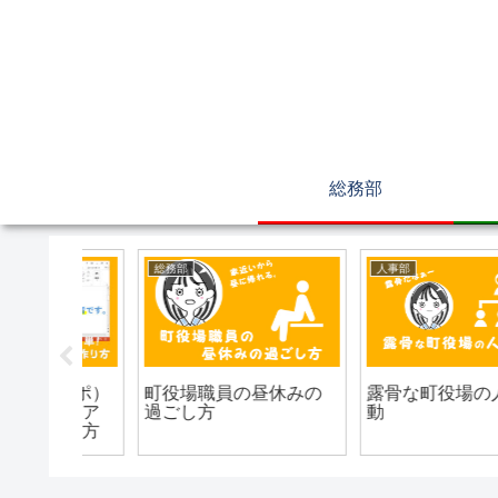
総務部
総務部
総務部
収の差
町役場の不倫事情！？
町役場職員（地方公務
員）にオススメな資格
３選