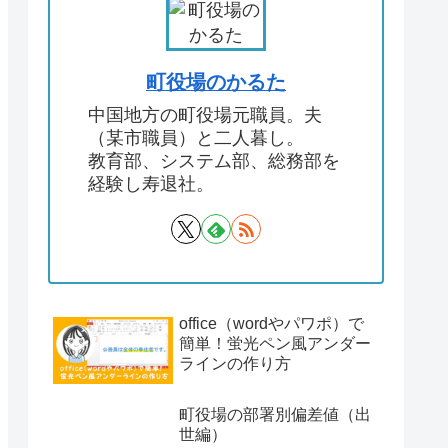
町役場のかるた
中国地方の町役場元職員。夫
（某市職員）と二人暮し。
教育部、システム部、総務部を
経験し寿退社。
office（wordやパワポ）で
簡単！蛍光ペン風アンダー
ラインの作り方
町役場の部署別偏差値（出
世編）