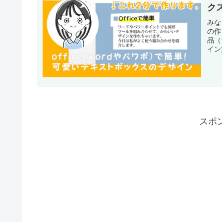
ク
みな
の作
品（
イン
スポ