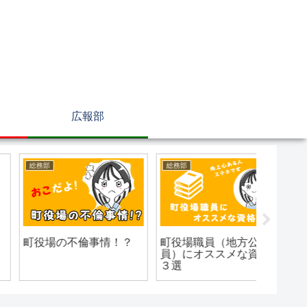
広報部
総務部
総務部
給与部
町役場（公務員）を辞
町役場の高卒と大卒の
地方公
めたのでブログを始め
差
8号俸
ました。
は特徴