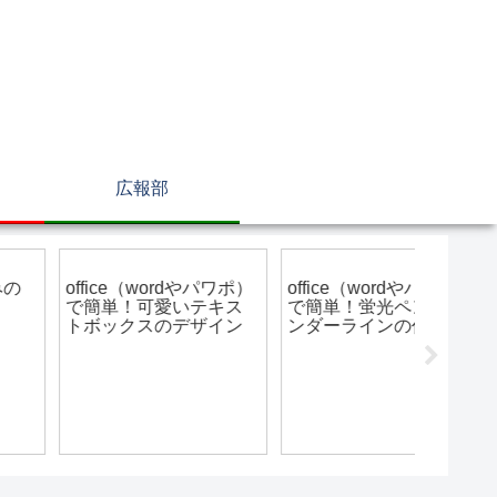
広報部
広報部
広報部
給与部
ffice（wordやパワポ）
office（wordやパワポ）
地方公
で簡単！可愛いテキス
で簡単！蛍光ペン風ア
8号俸
トボックスのデザイン
ンダーラインの作り方
は特徴