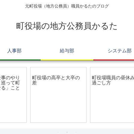
元町役場（地方公務員）職員かるたのブログ
町役場の地方公務員かるた
人事部
給与部
システム部
総務部
総務部
町役場の高卒と大卒の
町役場職員の昼休みの
o
差
過ごし方