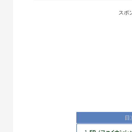
スポ
目
FP（ファイナンシ