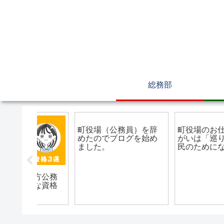
総務部
総務部
総務部
町役場（公務員）を辞
町役場のお仕事のやり
めたのでブログを始め
がいは「巡り巡って町
ました。
民のためになる」こと
方公務
な資格