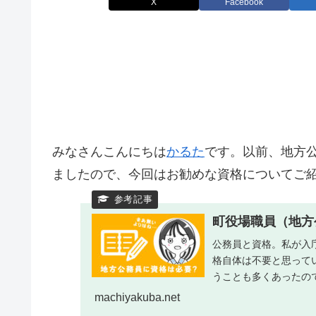
X
Facebook
みなさんこんにちは
かるた
です。以前、地方
ましたので、今回はお勧めな資格についてご
町役場職員（地方
公務員と資格。私が入
格自体は不要と思って
うことも多くあったの
machiyakuba.net