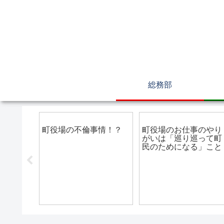
総務部
総務部
総務部
6号俸・
町役場の不倫事情！？
町役場のお仕事のやり
いる人に
がいは「巡り巡って町
民のためになる」こと