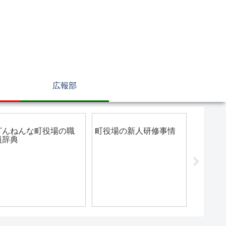
広報部
総務部
総務部
広報部
ざんねんな町役場の職
町役場の新人研修事情
offic
員辞典
で簡単
ンダー